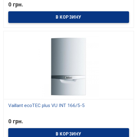
В наличии
0 грн.
Vaillant ecoTEC plus VU INT 166/5-5
В наличии
0 грн.
ecoTEC plus VU INT IV 166/5-5 Котел газовий конденсаційний
настінний, номінальна теплова потужність опалення 14 кВт, ГВП
16 кВт (при роботі з водонагрівачем)