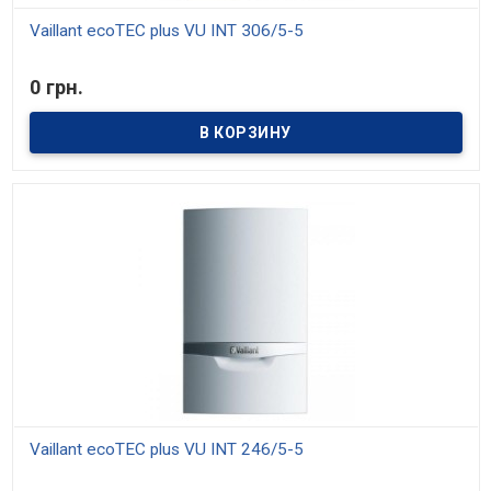
Vaillant ecoTEC plus VU INT 306/5-5
В наличии
0 грн.
Этот газовый котёл имеет одноконтурную конструкцию, в связи
с чем может обеспечить исключительно только отопление, но
при этом КПД модели находиться на уровне 108% (достигается
подобное благодаря использованию также энергии конденсации
водяного пара). Тем не менее Vaillant ecoTEC plus VU INT 306/5-5
поддерживает возможность подключения бойлера косвенного
нагрева. Общая полезная мощность составляет 25 кВт,
модульная горелка позволяет регулировать мощность в
диапазоне 20-100%. Отдельного внимания заслуживает система
автоматического подбора оптимальной пропорции смешивания
газ/воздух для снижения уровня потребления газа. Отметим
также, что производителем предусмотрен специальный летний
режим работы.
Vaillant ecoTEC plus VU INT 246/5-5