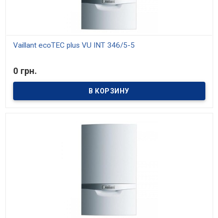
Vaillant ecoTEC plus VU INT 346/5-5
В наличии
0 грн.
Этот газовый котёл имеет одноконтурную конструкцию, в связи
с чем может обеспечить исключительно только отопление, но
при этом КПД модели находиться на уровне 108% (достигается
подобное благодаря использованию также энергии конденсации
водяного пара). Тем не менее Vaillant ecoTEC plus VU INT 346/5-5
поддерживает возможность подключения бойлера косвенного
нагрева. Общая полезная мощность составляет 30 кВт,
модульная горелка позволяет регулировать мощность в
диапазоне 20-100%. Отдельного внимания заслуживает система
автоматического подбора оптимальной пропорции смешивания
газ/воздух для снижения уровня потребления газа. Отметим
также, что производителем предусмотрен специальный летний
режим работы.