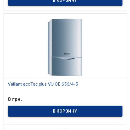
Vaillant ecoTec plus VU OE 656/4-5
В наличии
0 грн.
Конденсационные котлы отбирают из продуктов сгорания так
называемую «скрытую» теплоту конденсации содержащихся в
них водяных паров. Для потребителя это означает - экономный
расход топлива и высокие показатели по экологии. Котлы
ecoTEC plus большой мощности представлены мощностями 47 и
65 кВт.