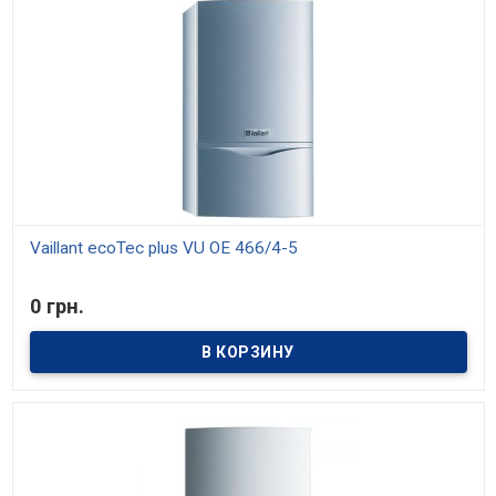
Vaillant ecoTec plus VU OE 466/4-5
В наличии
0 грн.
Конденсационные котлы отбирают из продуктов сгорания так
называемую «скрытую» теплоту конденсации содержащихся в
них водяных паров. Для потребителя это означает - экономный
расход топлива и высокие показатели по экологии. Котлы
ecoTEC plus большой мощности представлены мощностями 47 и
65 кВт.