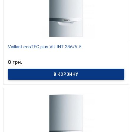
Vaillant ecoTEC plus VU INT 386/5-5
В наличии
0 грн.
С одной стороны, Vaillant ecoTEC plus VU INT 386/5-5 — этот
одноконтурный котёл, то есть предназначенный исключительно
только для обеспечения отопления помещений, без горячего
водоснабжения. С другой — производителем предусмотрена
возможность подключения бойлера косвенного нагрева, а
также изначально реализован специальный летний режим
работы. Но главная особенность устройства — это, конечно же,
КПД на уровне 108%, что делает модель весьма эффективным
решением. Полезной мощности в 35 кВт вполне достаточно для
установки устройства в помещении площадью до 280 м2. Панель
управления располагает дисплеем и понятным интерфейсом
управления. Максимальная температура в системе отопления —
85°С, рабочее давление в контуре отопления — 3 бар, в контуре
ГВС — до 10 бар.