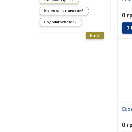
Котел электрический
В
0 г
Филь
Водонагреватели
очист
осущ
высо
Еще
подг
небо
домов
боль
водо
(прож
Ecos
В
0 г
Филь