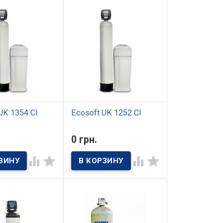
UK 1354 CI
Ecosoft UK 1252 CI
ичии
В наличии
0 грн.
омплексной
Фильтр комплексной
osoft UK 1354 CI
очистки Ecosoft UK 1252 CI




чен для
осуществляет
 качества воды,
высокоэффективную
мой в домах и
подготовку воды для
 для
семьи из 4 -5 человек.
енно-бытовых
тановка данной
позволяет
исходную воду от
х типов
ий,