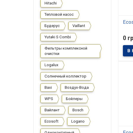
Hitachi
Тепловой насос
Ecos
Будерус
Vaillant
В
Yutaki S Combi
0 г
Филь
очист
Фильтры комплексной
пред
очистки
домов
сану
водо
Logalux
(прож
водо
мощн
Солнечный коллектор
Сист
филь
цифр
Baxi
Воздух-Вода
упра
бако
WPS
Бойлеры
Вайлант
Bosch
Ecosoft
Logano
Ecos
Одноконтурный