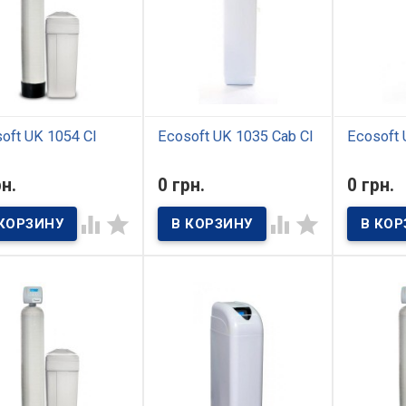
тр может
фильтрации воды,
неестеств
льзоваться для
поступающей как из
посторонн
щения
центрального
зводственных
водопровода, так и из
риятий, кафе и
колодцев и артезианских
ранов, гостиниц и
скважин.
тивных учреждений.
oft UK 1054 CI
Ecosoft UK 1035 Cab Cl
Ecosoft 
 наличии
В наличии
В нал
рн.
0 грн.
0 грн.
тр комплексной
Фильтр комплексной
Фильтр к
ки Ecosoft UK 1054 CI
очистки UK 1035 Cab CE от
очистки UK




навливается в жилых
торговой марки Ecosoft
специальн
 и квартирах, низкое
предназначен для
компанией
ство подаваемой
подготовки воды,
подготов
дной воды не
используемой в жилых
хозяйстве
оляет использовать ее
домах и квартирах для
назначени
хозяйственно-бытовых
хозяйственно-бытовых
домах и к
й Система
нужд с 1-2 санузлами и
эффектив
назначена для
небольшим
от основн
льших квартир и
водопотреблением
загрязнен
в с числом
(проживание до 4 человек)..
ее состав
ивающих до 5 человек
цвет и зап