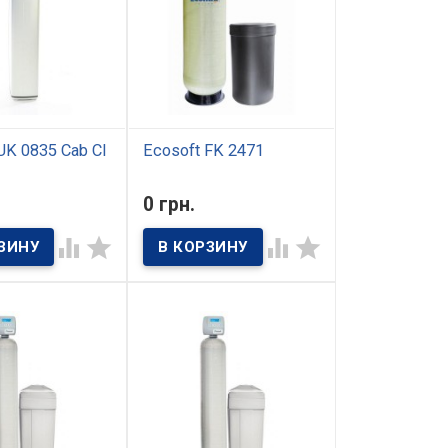
енного цвета и
его запаха.
UK 0835 Сab Cl
Ecosoft FK 2471
ичии
В наличии
0 грн.
омплексной
Фильтр FK 2471 от
 0835 Сab Cl
компании Ecosoft




о разработан
представляет собой
 Ecosoft для
эффективное решение для
ки воды
комплексной очистки
нного-бытового
воды. Благодаря высокой
я в небольших
производительности
вартирах. Он
применяться как для
но очищает воду
домашнего, так и для
ых типов
коммерческого
ий, корректируя
использования.
 и нормализуя
ах.