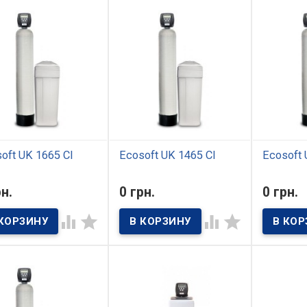
oft UK 1665 CI
Ecosoft UK 1465 CI
Ecosoft 
 наличии
В наличии
В нал
рн.
0 грн.
0 грн.
тр комплексной
Фильтр Ecosoft UK 1465 CI
Фильтр к
ки Ecosoft UK 1665 CI
предназначен для
очистки Ec




назначен для
домашнего и
предназна
печения домов и
коммерческого
улучшения
тир чистой водой
использования. Очистка
используе
йственно-бытового
осуществляется с
квартирах
ачения. Система может
помощью
хозяйств
шно удовлетворять
многокомпонентной
целей. Ус
невные потребности 6
фильтрующей смеси Ecomix
системы 
ек в качественной и
– оптимизированной для
избавить 
пасной воде. Кроме
украинской воды. Система
5 основны
шнего применения,
может применяться для
загрязнен