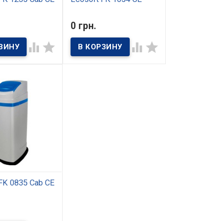
ичии
В наличии
0 грн.
омплексной
Фильтр комплексной
osoft FK 1235 Cab
очистки Ecosoft FK 1054 CE




значен для
устанавливается в жилых
и воды,
домах и квартирах с 1-2
емой в жилых
санузлами и небольшим
вартирах для
водопотреблением с
енно-бытовых
числом проживающих до 5
тема позволяет
человек.. В качестве
воду от 5
фильтрующего материала
 разновидностей
применяется
ий, негативно
многокомпонентная смесь
 на здоровье
Ecomix, избавляющая воду
и состояние
от 5 основных видов
и и
загрязнений.
льных приборов.
FK 0835 Сab CE
ичии
ьших квартир или