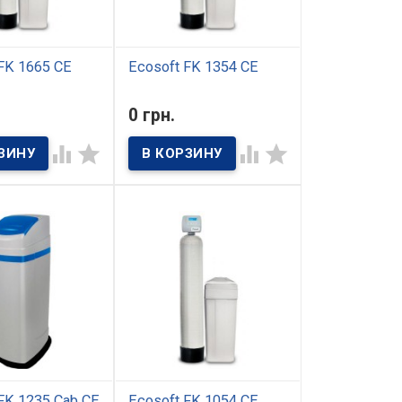
FK 1665 CE
Ecosoft FK 1354 CE
ичии
В наличии
0 грн.
омплексной
Фильтр комплексной
osoft FK 1665 CE
очистки Ecosoft FK 1354 CE




чен для
осуществляет
ия домов и
высокоэффективную
истой водой
подготовку воды для
енно-бытового
небольших квартир или
я. Система
домов с 2-3 санузлами и
средним
оизводительной
водопотреблением
/ час) и может
(проживание до 4-5
орять
человек).
ти 6 человек.
машнего
я, фильтр может
аться для
я
ственных
ий, кафе и
в, гостиниц и
х учреждений.
FK 1235 Cab CE
Ecosoft FK 1054 CE