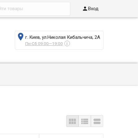

Вход

г. Киев, ул.Николая Кибальчича, 2А
Пн-Сб 09:00—19:00
i


