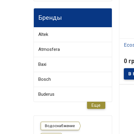
филь
испо
осна
прои
Бренды
предп
ресто
спор
Altek
Ecos
Atmosfera
В
0 г
Baxi
Филь
очист
уста
домах
Bosch
каче
холо
позв
Buderus
для 
целе
пред
Еще
небо
домо
прож
Водоснабжение