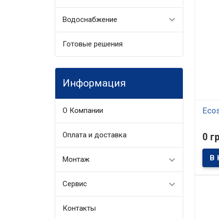
Водоснабжение
Готовые решения
Информация
О Компании
Ecos
В
Оплата и доставка
0 г
Филь
очист
Монтаж
пред
обес
квар
хозя
Сервис
назн
успе
ежед
челов
Контакты
безо
дома