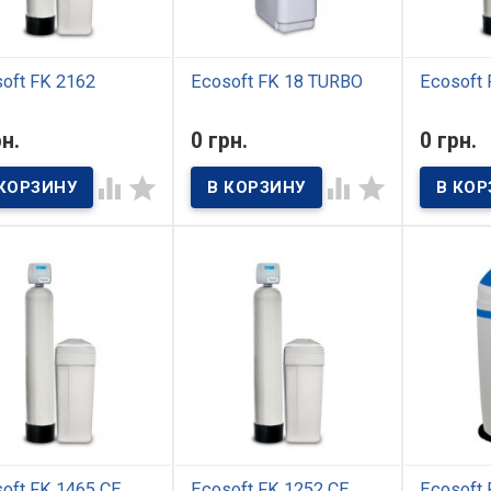
oft FK 2162
Ecosoft FK 18 TURBO
Ecosoft 
 наличии
В наличии
В нал
рн.
0 грн.
0 грн.
тр комплексной
Фильтр комплексной
Фильтр к
ки Ecosoft FK 2162
очистки Ecosoft FK 18
очистки Ec




назначен для средних
TURBO является
предназна
 и квартир с 2
оптимальным решением
обеспечен
злами и большим
для очистки воды
квартир ч
потреблением
хозяйственного-бытового
хозяйств
ивание до 6 человек),
назначения в коттедже, где
назначени
грейных котельных
в качестве источника
является
остью до 1000 кВт.
используется колодец или
высокопр
ема состоит из
артезианская скважина.
(до 3,9 м3
трующего модуля с
Также система может
удовлетв
овым клапаном
устанавливаться в
потребнос
вления и солевым
квартирах большой
Кроме до
м.
площади. В качестве
применени
фильтрующего материала
использов
используется
оснащени
многокомпонентная смесь
производ
Ecomix, имеющая
предприят
способность к регенерации.
ресторано
спортивны
oft FK 1465 CE
Ecosoft FK 1252 CE
Ecosoft 