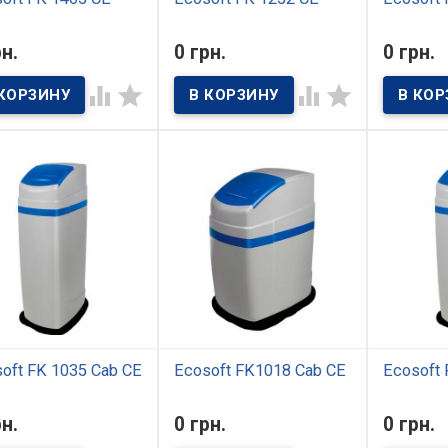
 наличии
В наличии
В нал
рн.
0 грн.
0 грн.
тр комплексной
Фильтр комплексной
Фильтр к
ки Ecosoft FK 1465 CE
очистки Ecosoft FK 1252 CE
очистки Ec




ествляет
осуществляет
CE предна
коэффективную
высокоэффективную
подготовк
отовку воды для
подготовку воды для
использу
льших квартир или
небольших квартир или
домах и к
 с 3-4 санузлами и
домов с 2-3 санузлами и
хозяйств
шим
средним
нужд. Сис
потреблением
водопотреблением
очистить 
ивание до 6 человек).
(проживание до 4-5
основных
человек).
загрязнен
влияющих
человека 
сантехник
нагревате
oft FK 1035 Cab CE
Ecosoft FK1018 Сab CE
Ecosoft 
 наличии
В наличии
В нал
рн.
0 грн.
0 грн.
тр комплексной
Фильтр комплексной
для небол