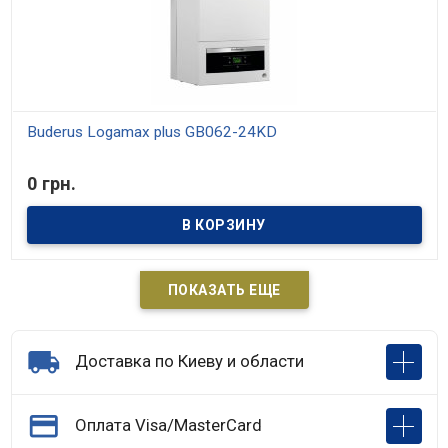
Buderus Logamax plus GB062-24KD
В наличии
0 грн.
Настенный газовый конденсационный котёл Buderus Logamax
plus GB 062 – пожалуй, лучшее решение для коттеджей,
рассчитанных как на одну, так и на несколько семей.
Использование в производстве только высококачественных
материалов и применение новейших технологий позволили
специалистам немецкой компании Buderus создать
оборудование, одновременно отличающееся высочайшей
производительностью, максимальной безопасностью, в том
ПОКАЗАТЬ ЕЩЕ
числе для окружающей среды, и экономичностью.

Доставка по Киеву и области

Оплата Visa/MasterCard