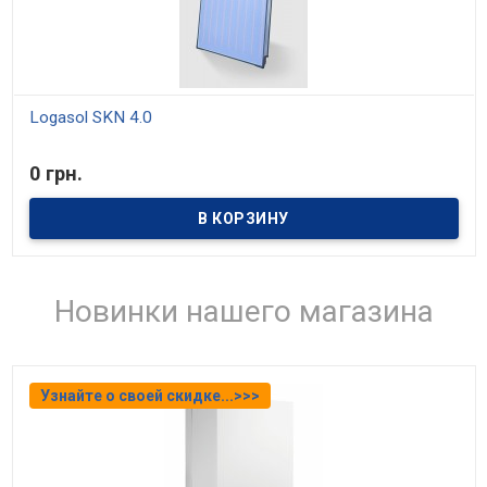
Logasol SKN 4.0
В наличии
0 грн.
Солнечные коллекторы Buderus Logasol направят энергию
солнца в нужное русло – на отопление и горячее водоснабжение
вашего дома. С их помощью вы сэкономите значительные
средства на дорогом горючем и внесете свой вклад в
сохранении природы – коллектор, величиной всего 6м2
позволяет избежать выброса в атмосферу примерно 1000
килограмм двуокиси азота.
Новинки нашего магазина
Узнайте о своей скидке...>>>