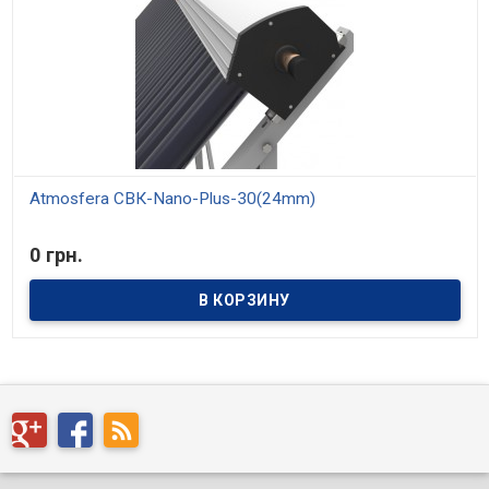
Atmosfera СВК-Nano-Plus-30(24mm)
В наличии
0 грн.
Вакуумные солнечные коллекторы ATMOSFERA идеальны для
применения в круглогодичном режиме работы в любых
климатических зонах. Основное назначение вакуумных
солнечных коллекторов — нагрев горячей воды и поддержки
систем отопления. Для солнечных коллекторов ATMOSFERA®
характерны высокая производительность в летнее и зимнее
время. Гелиосистемы ATMOSFERA® обеспечивают от 30% до 90%
потребности в горячей воде и до 30% отопления. Срок
эксплуатации – 25 лет, гарантия на системы до 15 лет. Используя
оборудование ATMOSFERA®, пользователь имеет возможность
значительно снизить свои затраты на нагрев горячей воды, а
также увеличить срок службы основного котельного
оборудования, отключив его в летний период.