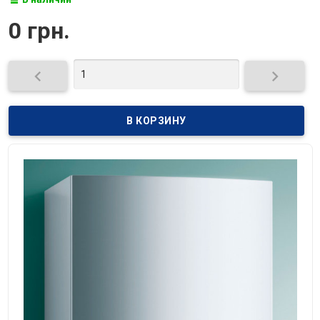
0 грн.

