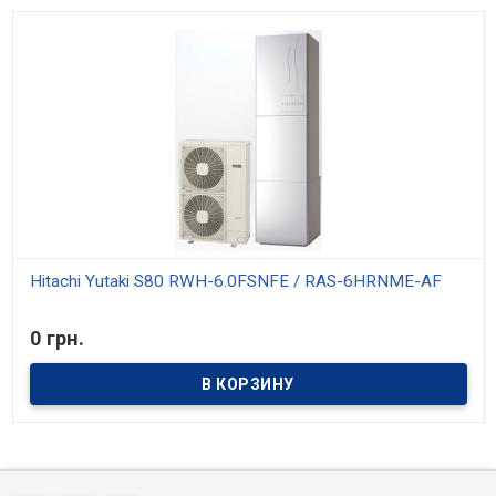
Hitachi Yutaki S80 RWH-6.0FSNFE / RAS-6HRNME-AF
В наличии
0 грн.
Тепловой насос Hitachi серии Yutaki S80 - это отопительный
прибор, как газовый или твердотопливный котел, который
нагревает воду для системы отопления и горячего
водоснабжения. Система устроена по принципу сплит-системы и
состоит из одного наружного и одного внутреннего блоков.