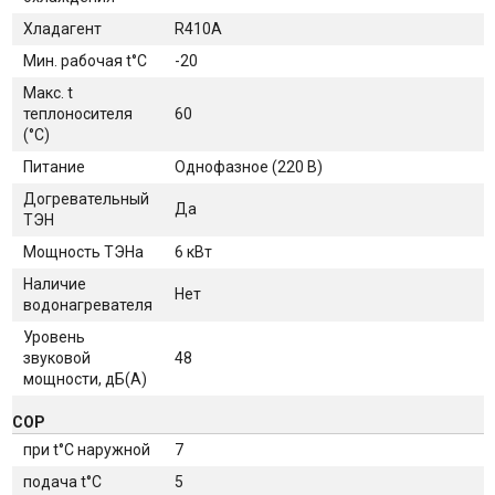
Хладагент
R410A
Мин. рабочая t°C
-20
Макс. t
теплоносителя
60
(°C)
Питание
Однофазное (220 В)
Догревательный
Да
ТЭН
Мощность ТЭНа
6 кВт
Наличие
Нет
водонагревателя
Уровень
звуковой
48
мощности, дБ(A)
СОР
при t°C наружной
7
подача t°C
5