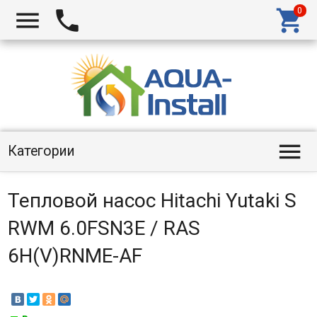




Категории
Тепловой насос Hitachi Yutaki S
RWM 6.0FSN3E / RAS
6H(V)RNME-AF