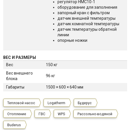
регулятор НМС10-1
оборудование для заполнения
запорный кран с фильтром
датчик внешней температуры
датчик комнатной температуры
датчик температуры обратной
линии
опорные ножки
ВЕС И РАЗМЕРЫ
Вес
150 кг
Вес внешнего
96 кг
блока
Габариты
1500 × 600 × 640 мм
Тепловой насос
Logatherm
Будерус
Отопление
ГВС
WPS
Рассольно-водяной
Buderus