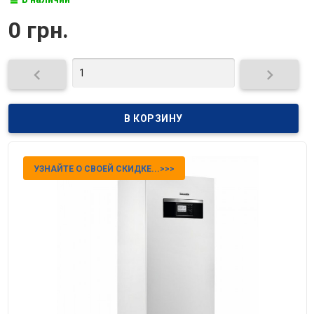
0 грн.


УЗНАЙТЕ О СВОЕЙ СКИДКЕ...>>>