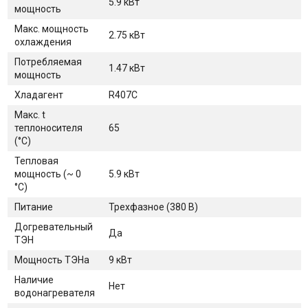
5.9 кВт
мощность
Макс. мощность
2.75 кВт
охлаждения
Потребляемая
1.47 кВт
мощность
Хладагент
R407C
Макс. t
теплоносителя
65
(°C)
Тепловая
мощность (~ 0
5.9 кВт
°C)
Питание
Трехфазное (380 В)
Догревательный
Да
ТЭН
Мощность ТЭНа
9 кВт
Наличие
Нет
водонагревателя