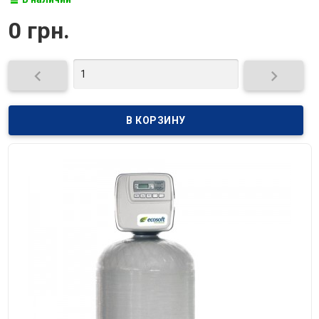
0 грн.

